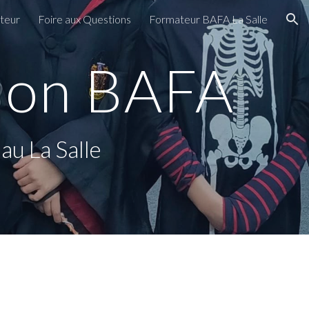
ateur
Foire aux Questions
Formateur BAFA La Salle
ion
ion BAFA
au La Salle