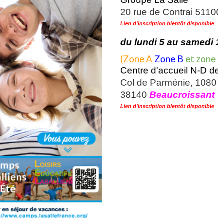
20 rue de Contrai 511
Lien d'inscription bientôt disponible
du lundi
5
au samedi 
(Zone A
Zone B
et
zone
Centre d'accueil N-D 
Col de Parménie, 1080
38140
Beaucroissant
Lien d'inscription bientôt disponible