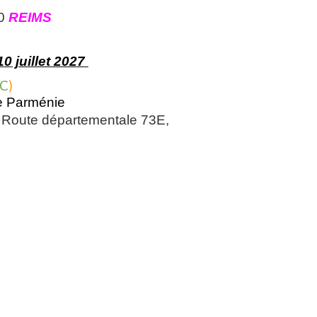
00
REIMS
1
0
juillet 202
7
 C
)
de Parménie
 Route départementale 73E,