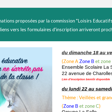
rmations proposées par la commission "Loisirs Educatifs
 liens vers les formulaires d'inscription arriveront pro
d
u
dimanche 18
au
v
(Zone A
Zone B
et
zone
Ensemble Scolaire La S
22 avenue de Charolle
Lien d'inscription bientôt disponible
du lundi 2
2
au samedi
Thème : Veillées et gran
(
Zone B
et
zone C
)
Groupe La Salle