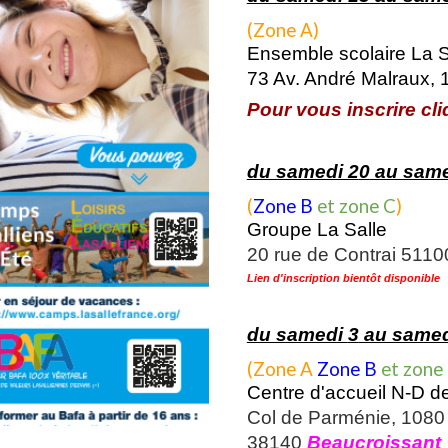
(Zone A)
Ensemble scolaire La S
73 Av. André Malraux,
Pour vous inscrire cliq
du samedi 2
0
au same
(
Zone B
et
zone C
)
Groupe La Salle
20 rue de Contrai 511
Lien d'inscription bientôt disponible
du samedi
3
au same
(Zone A
Zone B
et
zone
Centre d'accueil N-D 
Col de Parménie, 1080
38140
Beaucroissant