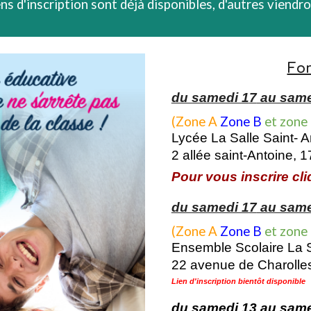
ens d'inscription sont déjà disponibles, d'autres viend
Fo
du samedi 1
7
au same
(Zone A
Zone B
et
zone
Lycée La Salle Saint- A
2 allée saint-Antoine, 
Pour vous inscrire cliq
du samedi 1
7
au same
(Zone A
Zone B
et
zone
Ensemble Scolaire La S
22 avenue de Charolle
Lien d'inscription bientôt disponible
du samedi
13
au sam