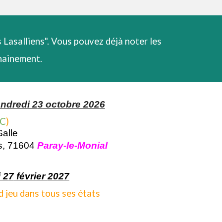
 Lasalliens". Vous pouvez déjà noter les
chainement.
endredi
2
3
octobre 202
6
 C
)
alle
s, 71604
Paray-le-Monial
 2
7
février
2027
d jeu dans tous ses états