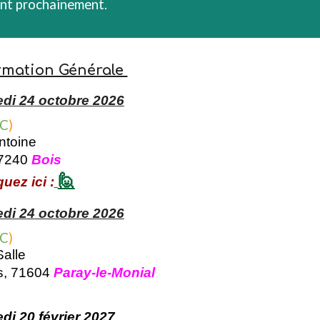
ront prochainement.
rmation Générale
di 2
4
octobre 202
6
 C
)
ntoine
17240
Bois
🙋
uez ici :
di 2
4
octobre 202
6
 C
)
alle
s, 71604
Paray-le-Monial
edi
20
février 202
7