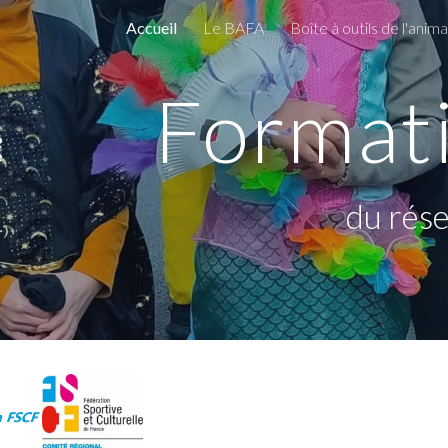
Accueil
Le BAFA
Boîte à outils de l'anim
ip to main content
Skip to navigat
Format
du rése