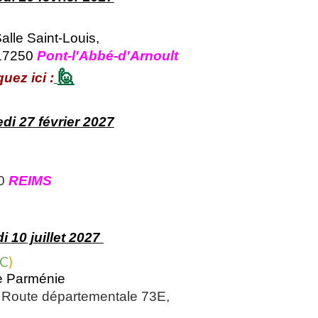
alle Saint-Louis,
 17250
Pont-l'Abbé-d'Arnoult
🙋
uez ici :
di 2
7
février 202
7
00
REIMS
di
10 juillet
202
7
 C
)
de Parménie
 Route départementale 73E,